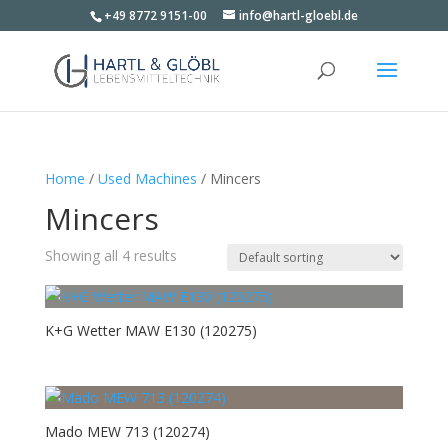
+49 8772 9151-00
info@hartl-gloebl.de
Home
/
Used Machines
/ Mincers
Mincers
Showing all 4 results
K+G Wetter MAW E130 (120275)
Mado MEW 713 (120274)