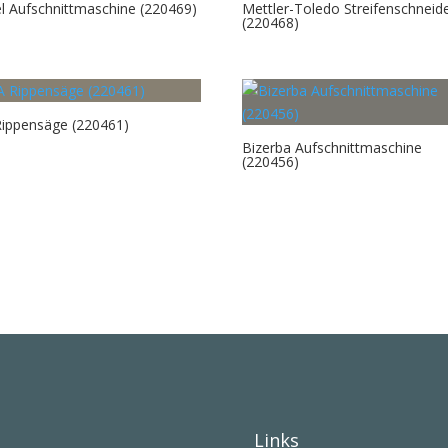
l Aufschnittmaschine (220469)
Mettler-Toledo Streifenschneid
(220468)
Rippensäge (220461)
Bizerba Aufschnittmaschine
(220456)
Links