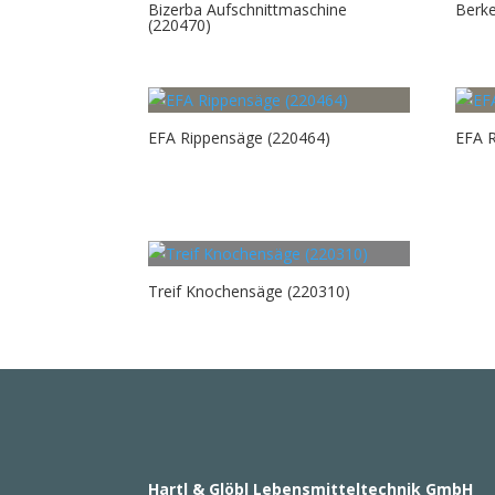
Bizerba Aufschnittmaschine
Berke
(220470)
EFA Rippensäge (220464)
EFA 
Treif Knochensäge (220310)
Hartl & Glöbl Lebensmitteltechnik GmbH