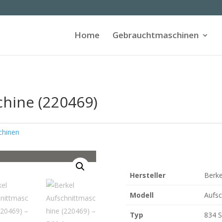
Home
Gebrauchtmaschinen
chine (220469)
chinen
Hersteller
Berke
Modell
Aufsc
Typ
834 S