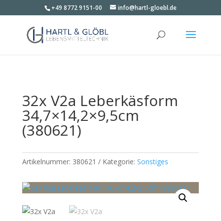
+49 8772 9151-00
info@hartl-gloebl.de
32x V2a Leberkäsform
34,7×14,2×9,5cm
(380621)
Artikelnummer:
380621
Kategorie:
Sonstiges